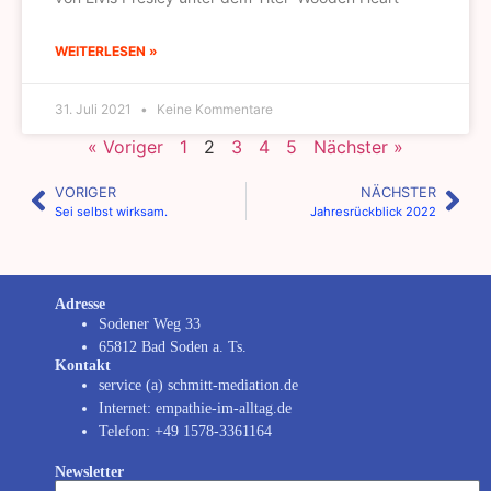
WEITERLESEN »
31. Juli 2021
Keine Kommentare
« Voriger
1
2
3
4
5
Nächster »
VORIGER
NÄCHSTER
Sei selbst wirksam.
Jahresrückblick 2022
Adresse
Sodener Weg 33
65812 Bad Soden a. Ts.
Kontakt
service (a) schmitt-mediation.de
Internet: empathie-im-alltag.de
Telefon: +49 1578-3361164
Newsletter