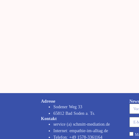
Adresse
News
Sodener Weg 33
65812 Bad Soden a. Ts.
Kontakt
service (a) schmitt-mediation.de
Internet: empathie-im-alltag.de
Mi
Telefon: +49 1578-3361164