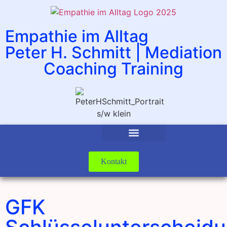
Empathie im Alltag
Peter H. Schmitt | Mediation
Coaching Training
Kontakt
GFK