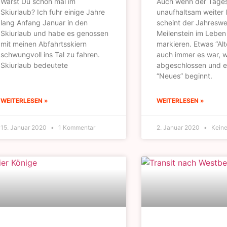
Warst Du schon mal im
Auch wenn der Tages
Skiurlaub? Ich fuhr einige Jahre
unaufhaltsam weiter l
lang Anfang Januar in den
scheint der Jahreswe
Skiurlaub und habe es genossen
Meilenstein im Leben
mit meinen Abfahrtsskiern
markieren. Etwas “Al
schwungvoll ins Tal zu fahren.
auch immer es war, w
Skiurlaub bedeutete
abgeschlossen und 
“Neues” beginnt.
WEITERLESEN »
WEITERLESEN »
15. Januar 2020
1 Kommentar
2. Januar 2020
Keine