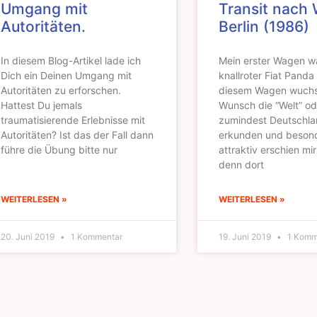
Umgang mit
Transit nach
Autoritäten.
Berlin (1986)
In diesem Blog-Artikel lade ich
Mein erster Wagen wa
Dich ein Deinen Umgang mit
knallroter Fiat Panda
Autoritäten zu erforschen.
diesem Wagen wuchs
Hattest Du jemals
Wunsch die “Welt” od
traumatisierende Erlebnisse mit
zumindest Deutschla
Autoritäten? Ist das der Fall dann
erkunden und beson
führe die Übung bitte nur
attraktiv erschien mir
denn dort
WEITERLESEN »
WEITERLESEN »
20. Juni 2019
1 Kommentar
19. Juni 2019
1 Komm