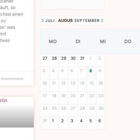
zähler
äuft, so
chsel einen
 zu
AUGUST 2026
JULI
SEPTEMBER
tes” was
ird
etwas
MO
DI
MI
DO
27
28
29
30
31
1
2
3
4
5
6
7
8
9
 Kommentare
10
11
12
13
14
15
16
17
18
19
20
21
22
23
24
25
26
27
28
29
30
31
1
2
3
4
5
6