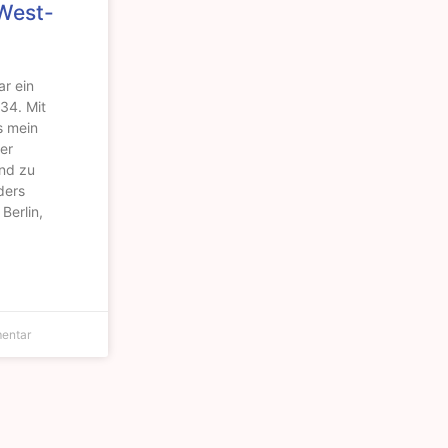
 West-
r ein
 34. Mit
 mein
er
nd zu
ders
 Berlin,
entar