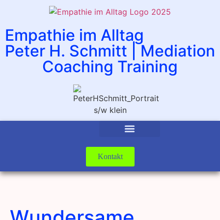
Empathie im Alltag
Peter H. Schmitt | Mediation
Coaching Training
Kontakt
Wundersame