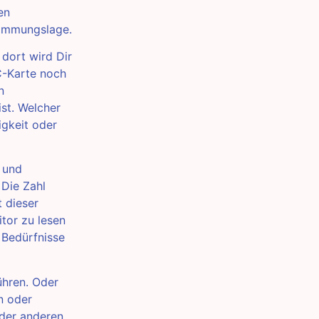
en
timmungslage.
dort wird Dir
C-Karte noch
n
st. Welcher
igkeit oder
 und
Die Zahl
t dieser
tor zu lesen
 Bedürfnisse
ühren. Oder
n oder
 der anderen