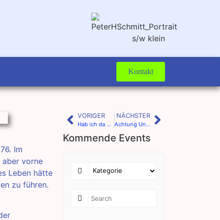
Kontakt
VORIGER
NÄCHSTER
Hab ich da ein NEIN gehört?
Achtung Unfallgefahr!
Kommende Events
76. Im
t aber vorne
res Leben hätte
en zu führen.
der