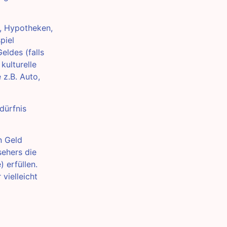
e, Hypotheken,
piel
eldes (falls
kulturelle
 z.B. Auto,
dürfnis
n Geld
sehers die
 erfüllen.
vielleicht