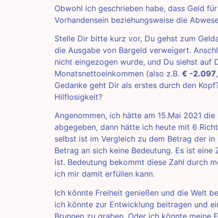
Obwohl ich geschrieben habe, dass Geld für 
Vorhandensein beziehungsweise die Abwese
Stelle Dir bitte kurz vor, Du gehst zum Ge
die Ausgabe von Bargeld verweigert. Anschl
nicht eingezogen wurde, und Du siehst auf
Monatsnettoeinkommen (also z.B.
€ -2.097
Gedanke geht Dir als erstes durch den Kopf?
Hilflosigkeit?
Angenommen, ich hätte am 15.Mai 2021 die 
abgegeben, dann hätte ich heute mit 6 Ric
selbst ist im Vergleich zu dem Betrag der in
Betrag an sich keine Bedeutung. Es ist eine
ist. Bedeutung bekommt diese Zahl durch m
ich mir damit erfüllen kann.
Ich könnte Freiheit genießen und die Welt b
ich könnte zur Entwicklung beitragen und ei
Brunnen zu graben. Oder ich könnte meine F