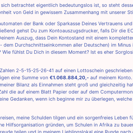
sich betrachtet eigentlich bedeutungslos ist, so steht dess
nheit von Geld in gewissem Zusammenhang mit unserer S
ldautomaten der Bank oder Sparkasse Deines Vertrauens und 
ießend gehst Du zum Kontoauszugsdrucker, falls Dir die E
 Deinem Auszug, dass Dein Kontostand mit einem komplette
,- dem Durchschnittseinkommen aller Deutschen) im Minus i
 Wie fühlst Du Dich in diesem Moment? Ist es eher Sorglos
Zahlen 2-5-15-25-26-41 auf einen Lottoschein geschrieben
htigen eine Summe von
€1.068.884,20,-
auf meinem Konto. 
 meiner Bilanz als Einnahmen steht groß und gleichzeitig ha
 Zahl die auf einem Blatt Papier oder auf dem Computermoni
eine Gedanken, wenn ich beginne mir zu überlegen, welche
ereisen, meine Schulden tilgen und ein sorgenfreies Leben f
ne Hilfsorganisation gründen, um Schulen in Afrika zu baue
reude teilen und in meinem Lieblingslokal eine Runde nach