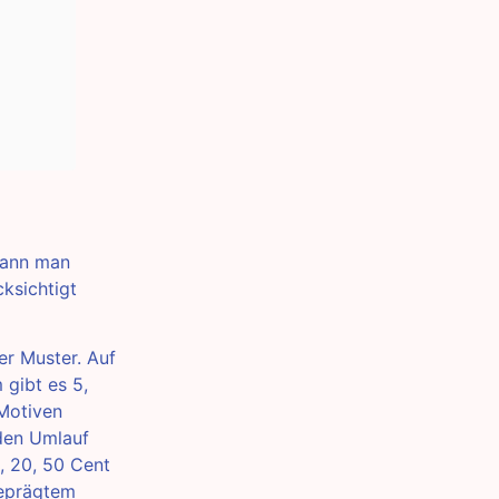
 kann man
ksichtigt
er Muster. Auf
 gibt es 5,
 Motiven
 den Umlauf
0, 20, 50 Cent
geprägtem