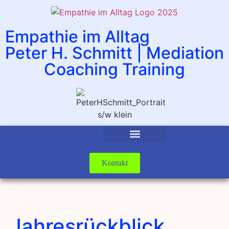
Empathie im Alltag
Peter H. Schmitt | Mediation
Coaching Training
Kontakt
Jahresrückblick