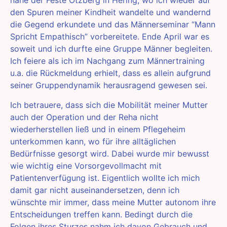
nahe der Feste Otzberg in Hering, wo ich wieder auf
den Spuren meiner Kindheit wandelte und wandernd
die Gegend erkundete und das Männerseminar “Mann
Spricht Empathisch” vorbereitete. Ende April war es
soweit und ich durfte eine Gruppe Männer begleiten.
Ich feiere als ich im Nachgang zum Männertraining
u.a. die Rückmeldung erhielt, dass es allein aufgrund
seiner Gruppendynamik herausragend gewesen sei.
Ich betrauere, dass sich die Mobilität meiner Mutter
auch der Operation und der Reha nicht
wiederherstellen ließ und in einem Pflegeheim
unterkommen kann, wo für ihre alltäglichen
Bedürfnisse gesorgt wird. Dabei wurde mir bewusst
wie wichtig eine Vorsorgevollmacht mit
Patientenverfügung ist. Eigentlich wollte ich mich
damit gar nicht auseinandersetzen, denn ich
wünschte mir immer, dass meine Mutter autonom ihre
Entscheidungen treffen kann. Bedingt durch die
Folgen ihres Sturzes nahm ich davon Gebrauch und