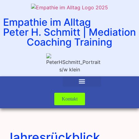
Empathie im Alltag
Peter H. Schmitt | Mediation
Coaching Training
Kontakt
Jahresrückblick