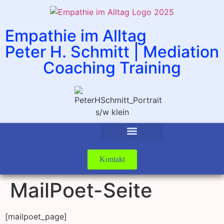
Empathie im Alltag
Peter H. Schmitt | Mediation
Coaching Training
Kontakt
MailPoet-Seite
[mailpoet_page]