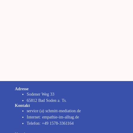
Adresse
Sodener Weg 33
65812 Bad Soden a. Ts.
Kontakt
service (a) schmitt-mediation.de
Internet: empathie-im-alltag.de
Telefon: +49 1578-3361164