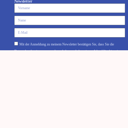
Newsletter
Mit der Anmeldung zu meinem Newsletter bestätigen Sie, dass Sie die
Datenschutzbestimmungen gelesen haben und akzeptieren. Ich erkläre hiermit
ausdrücklich, dass ich Ihre persönlichen Daten nicht an Dritte weitergebe. Sie
können sich jederzeit wieder abmelden.
Ja, Ich will den Newsletter
Rechtliches
Impressum
Datenschutz
Teilnahmebedingungen
Cookie Einstellungen
© 2026 Peter Horst Schmitt
Anmelden