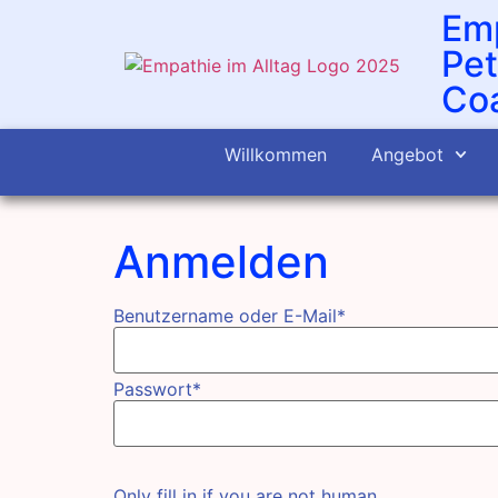
Emp
Pet
Coa
Willkommen
Angebot
Anmelden
Benutzername oder E-Mail
*
Passwort
*
Only fill in if you are not human