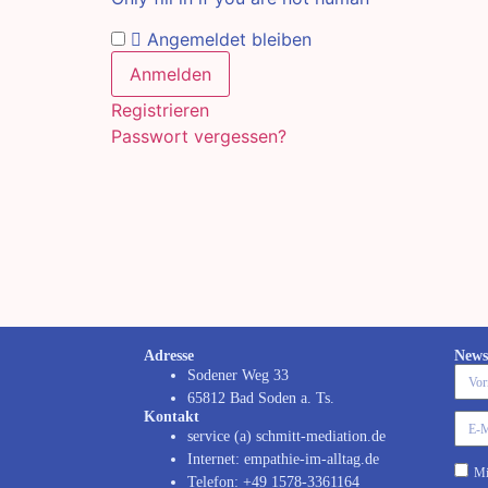
Angemeldet bleiben
Registrieren
Passwort vergessen?
Adresse
News
Sodener Weg 33
65812 Bad Soden a. Ts.
Kontakt
service (a) schmitt-mediation.de
Internet: empathie-im-alltag.de
Mi
Telefon: +49 1578-3361164